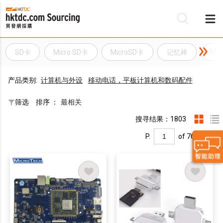
SD卡
Micro SD卡
MicroSD卡
记忆棒
MM
产品类别:
计算机与外设
移动电话，平板计算机和数码配件
筛选
排序 ：
最相关
搜寻结果：1803
P.
of 76