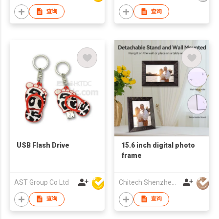
查询
查询
USB Flash Drive
15.6 inch digital photo
frame
AST Group Co Ltd
Chitech Shenzhen Technology Co., Ltd.
查询
查询