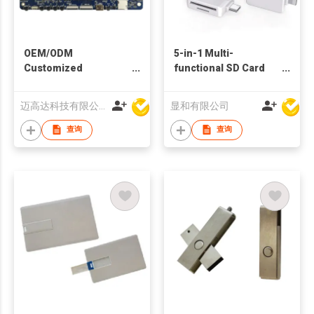
OEM/ODM
5-in-1 Multi-
Customized
functional SD Card
Motherboard RK3399
Reader
Android System 2GB
迈高达科技有限公司
显和有限公司
DDR 16GB eMMC
Super Development
查询
查询
Board