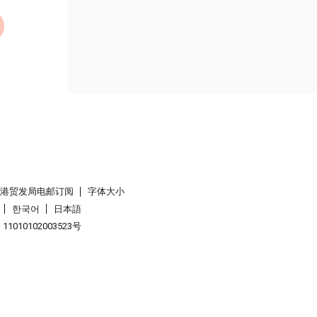
香港贸发局电邮订阅
字体大小
한국어
日本語
1010102003523号