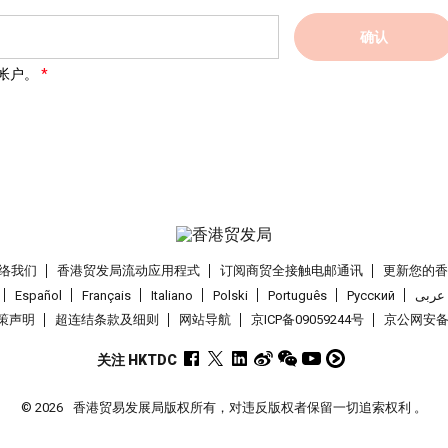
确认
帐户。
络我们
香港贸发局流动应用程式
订阅商贸全接触电邮通讯
更新您的
Español
Français
Italiano
Polski
Português
Pусский
عربى
策声明
超连结条款及细则
网站导航
京ICP备09059244号
京公网安备 1
关注 HKTDC
© 2026
香港贸易发展局版权所有，对违反版权者保留一切追索权利 。