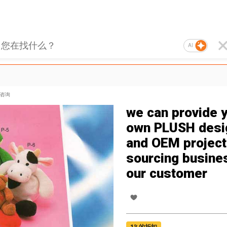
AI
咨询
we can provide 
own PLUSH desi
and OEM project
sourcing busine
our customer