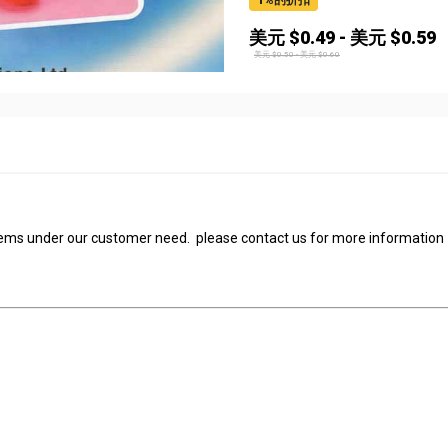
1
%的折扣
美元 $
0.49
-
美元 $
0.59
美元 $
0.50
-
美元 $
0.60
tems under our customer need. please contact us for more information