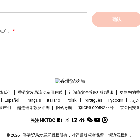
确认
帐户。
络我们
香港贸发局流动应用程式
订阅商贸全接触电邮通讯
更新您的
Español
Français
Italiano
Polski
Português
Pусский
عربى
策声明
超连结条款及细则
网站导航
京ICP备09059244号
京公网安备 1
关注 HKTDC
© 2026
香港贸易发展局版权所有，对违反版权者保留一切追索权利 。