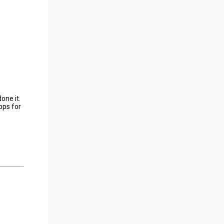
one it.
pps for