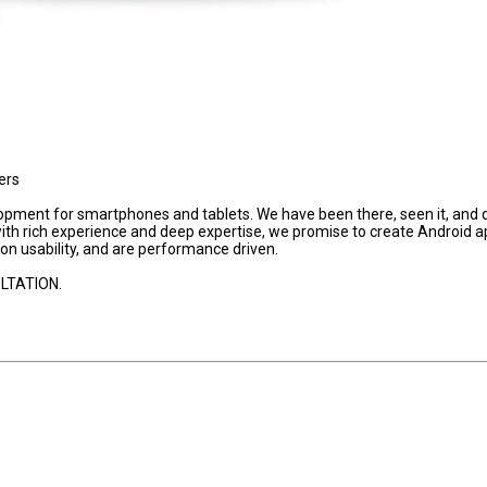
ers
pment for smartphones and tablets. We have been there, seen it, and d
h rich experience and deep expertise, we promise to create Android a
 on usability, and are performance driven.
LTATION.