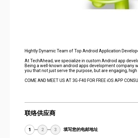
Hightly Dynamic Team of Top Android Application Develop
At TechAhead, we specialize in custom Android app develo
Being a well-known android apps development company wit
you that not just serve the purpose, but are engaging, high
COME AND MEET US AT 3G-F40 FOR FREE iOS APP CONSU
联络供应商
填写您的电邮地址
1
2
3