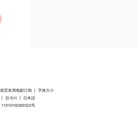
香港贸发局电邮订阅
字体大小
한국어
日本語
1010102003523号