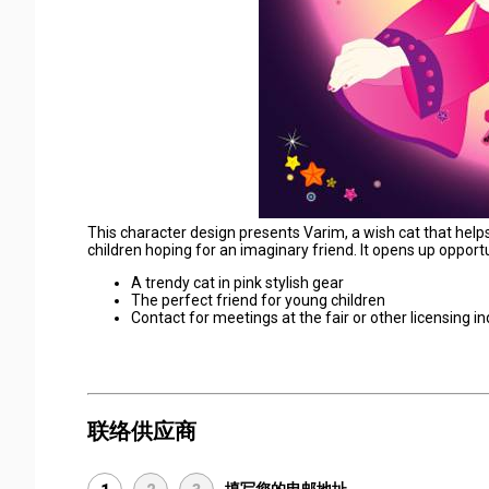
This character design presents Varim, a wish cat that hel
children hoping for an imaginary friend. It opens up opportu
A trendy cat in pink stylish gear
The perfect friend for young children
Contact for meetings at the fair or other licensing i
联络供应商