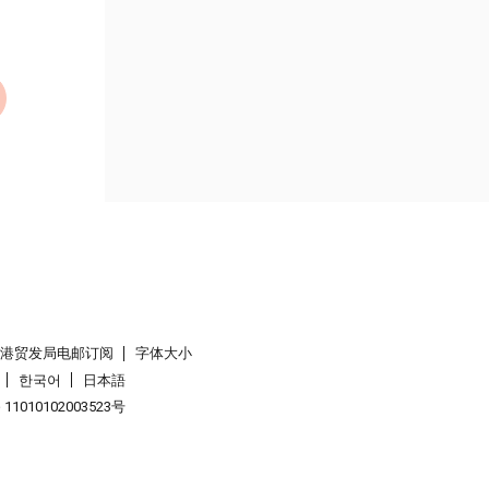
香港贸发局电邮订阅
字体大小
한국어
日本語
1010102003523号