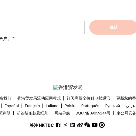
确认
帐户。
络我们
香港贸发局流动应用程式
订阅商贸全接触电邮通讯
更新您的
Español
Français
Italiano
Polski
Português
Pусский
عربى
策声明
超连结条款及细则
网站导航
京ICP备09059244号
京公网安备 1
关注 HKTDC