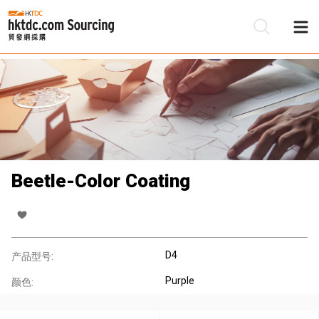
Beetle-Color Coating
D4
产品型号:
Purple
颜色: