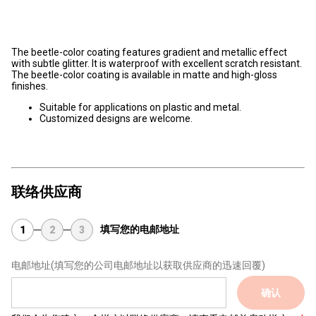
The beetle-color coating features gradient and metallic effect
with subtle glitter. It is waterproof with excellent scratch resistant.
The beetle-color coating is available in matte and high-gloss
finishes.
Suitable for applications on plastic and metal.
Customized designs are welcome.
联络供应商
填写您的电邮地址
1
2
3
电邮地址
(填写您的公司电邮地址以获取供应商的迅速回覆)
确认