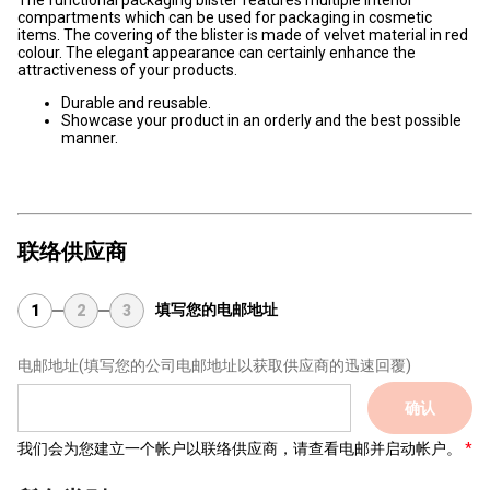
The functional packaging blister features multiple interior
compartments which can be used for packaging in cosmetic
items. The covering of the blister is made of velvet material in red
colour. The elegant appearance can certainly enhance the
attractiveness of your products.
Durable and reusable.
Showcase your product in an orderly and the best possible
manner.
联络供应商
填写您的电邮地址
1
2
3
电邮地址
(填写您的公司电邮地址以获取供应商的迅速回覆)
确认
我们会为您建立一个帐户以联络供应商，请查看电邮并启动帐户。