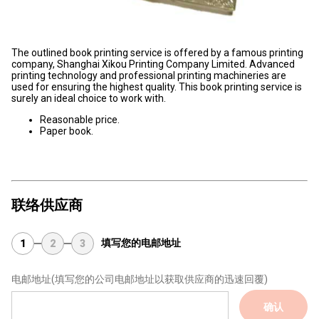
The outlined book printing service is offered by a famous printing
company, Shanghai Xikou Printing Company Limited. Advanced
printing technology and professional printing machineries are
used for ensuring the highest quality. This book printing service is
surely an ideal choice to work with.
Reasonable price.
Paper book.
联络供应商
填写您的电邮地址
1
2
3
电邮地址
(填写您的公司电邮地址以获取供应商的迅速回覆)
确认