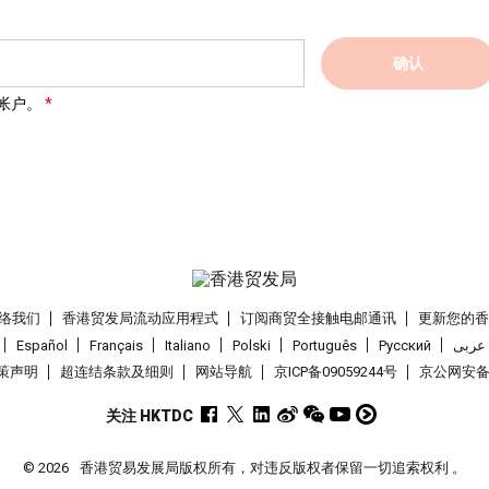
确认
帐户。
络我们
香港贸发局流动应用程式
订阅商贸全接触电邮通讯
更新您的
Español
Français
Italiano
Polski
Português
Pусский
عربى
策声明
超连结条款及细则
网站导航
京ICP备09059244号
京公网安备 1
关注 HKTDC
© 2026
香港贸易发展局版权所有，对违反版权者保留一切追索权利 。