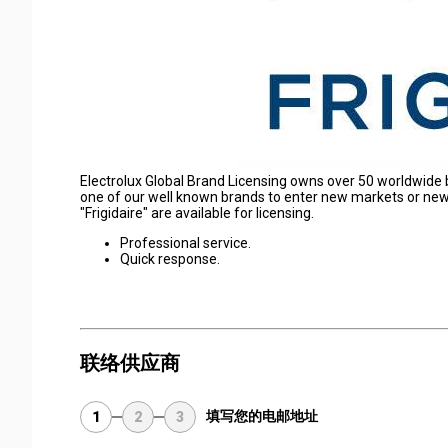
Electrolux Global Brand Licensing owns over 50 worldwide
one of our well known brands to enter new markets or new 
"Frigidaire" are available for licensing.
Professional service.
Quick response.
联络供应商
填写您的电邮地址
1
2
3