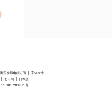
香港贸发局电邮订阅
字体大小
한국어
日本語
1010102003523号