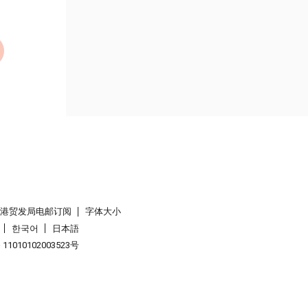
香港贸发局电邮订阅
字体大小
한국어
日本語
1010102003523号