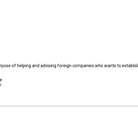
rpose of helping and advising foreign companies who wants to establish
ge
e