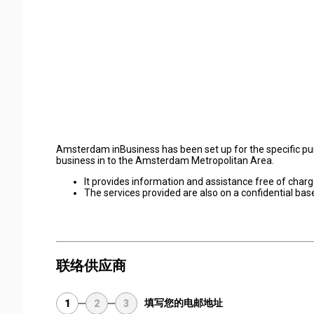
Amsterdam inBusiness has been set up for the specific pu
business in to the Amsterdam Metropolitan Area.
It provides information and assistance free of char
The services provided are also on a confidential bas
联络供应商
填写您的电邮地址
1
2
3