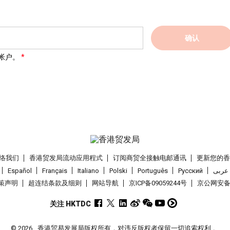
确认
帐户。
络我们
香港贸发局流动应用程式
订阅商贸全接触电邮通讯
更新您的
Español
Français
Italiano
Polski
Português
Pусский
عربى
策声明
超连结条款及细则
网站导航
京ICP备09059244号
京公网安备 1
关注 HKTDC
© 2026
香港贸易发展局版权所有，对违反版权者保留一切追索权利 。