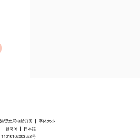
香港贸发局电邮订阅
字体大小
한국어
日本語
1010102003523号