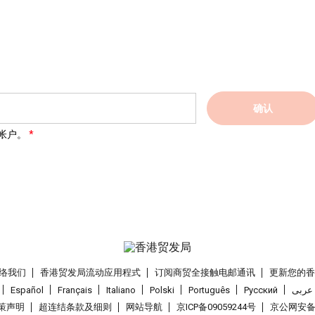
确认
帐户。
络我们
香港贸发局流动应用程式
订阅商贸全接触电邮通讯
更新您的
Español
Français
Italiano
Polski
Português
Pусский
عربى
策声明
超连结条款及细则
网站导航
京ICP备09059244号
京公网安备 1