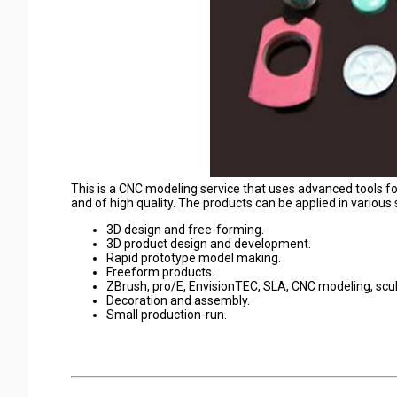
This is a CNC modeling service that uses advanced tools for
and of high quality. The products can be applied in various 
3D design and free-forming.
3D product design and development.
Rapid prototype model making.
Freeform products.
ZBrush, pro/E, EnvisionTEC, SLA, CNC modeling, sculp
Decoration and assembly.
Small production-run.