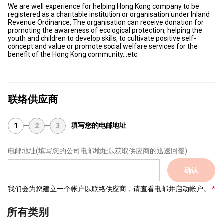
We are well experience for helping Hong Kong company to be
registered as a charitable institution or organisation under Inland
Revenue Ordinance, The organisation can receive donation for
promoting the awareness of ecological protection, helping the
youth and children to develop skills, to cultivate positive self-
concept and value or promote social welfare services for the
benefit of the Hong Kong community...etc
联络供应商
填写您的电邮地址
1
2
3
电邮地址
(填写您的公司电邮地址以获取供应商的迅速回覆)
确认
我们会为您建立一个帐户以联络供应商，请查看电邮并启动帐户。
所有类别