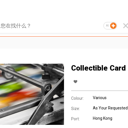
AI
Collectible Card
Various
Colour:
As Your Requested
Size:
Hong Kong
Port: