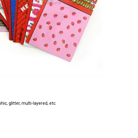
ic, glitter, multi-layered, etc.
ngservice #customization