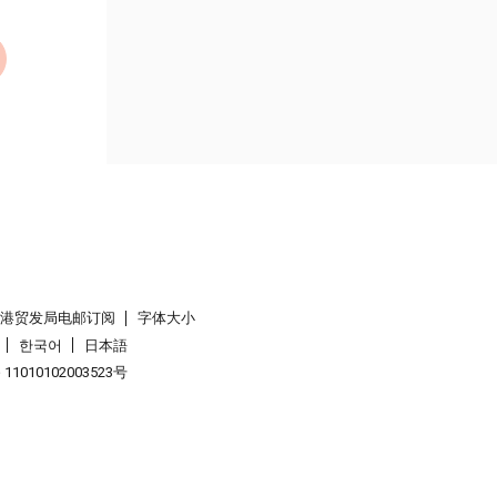
香港贸发局电邮订阅
字体大小
한국어
日本語
1010102003523号