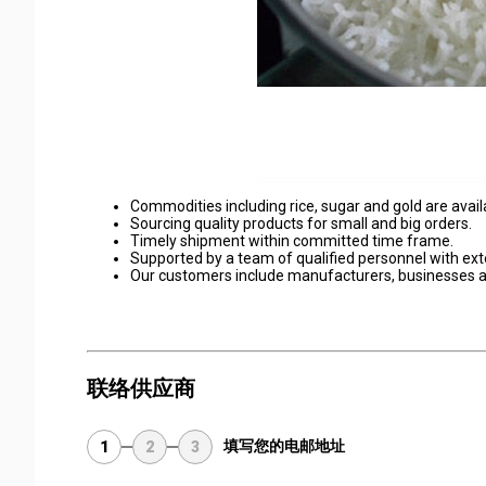
Commodities including rice, sugar and gold are avail
Sourcing quality products for small and big orders.
Timely shipment within committed time frame.
Supported by a team of qualified personnel with ex
Our customers include manufacturers, businesses and
联络供应商
填写您的电邮地址
1
2
3