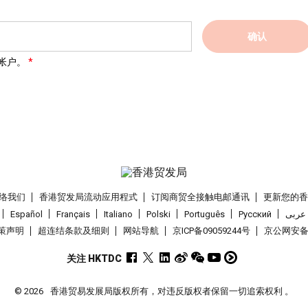
确认
帐户。
络我们
香港贸发局流动应用程式
订阅商贸全接触电邮通讯
更新您的
Español
Français
Italiano
Polski
Português
Pусский
عربى
策声明
超连结条款及细则
网站导航
京ICP备09059244号
京公网安备 1
关注 HKTDC
© 2026
香港贸易发展局版权所有，对违反版权者保留一切追索权利 。