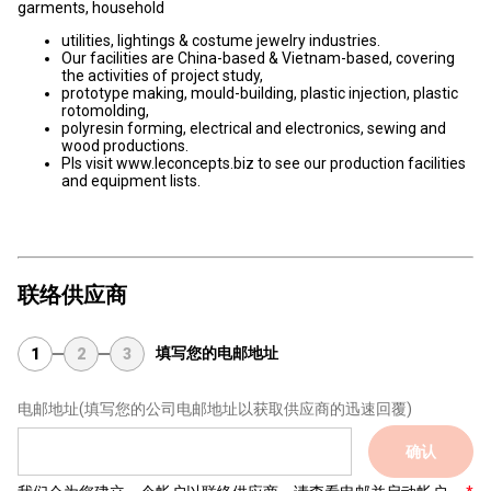
garments, household
utilities, lightings & costume jewelry industries.
Our facilities are China-based & Vietnam-based, covering
the activities of project study,
prototype making, mould-building, plastic injection, plastic
rotomolding,
polyresin forming, electrical and electronics, sewing and
wood productions.
Pls visit www.leconcepts.biz to see our production facilities
and equipment lists.
联络供应商
填写您的电邮地址
1
2
3
电邮地址
(填写您的公司电邮地址以获取供应商的迅速回覆)
确认