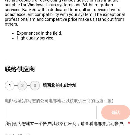
We are capable of developing various device drivers that are
suitable for Windows, Linux systems and 64-bit migration
services. Backed with a dedicated team, all our device drivers
boast excellent compatibility with your system. The exceptional
professionalism and competitive price make us stand out from
others.
Experienced in the field.
High quality service.
联络供应商
填写您的电邮地址
1
2
3
电邮地址
(填写您的公司电邮地址以获取供应商的迅速回覆)
确认
我们会为您建立一个帐户以联络供应商，请查看电邮并启动帐户。