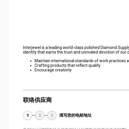
Interjewel is a leading world-class polished Diamond Sup
identity that earns the trust and unrivaled devotion of our
Maintain international standards of work practices w
Crafting products that reflect quality
Encourage creativity
联络供应商
填写您的电邮地址
1
2
3