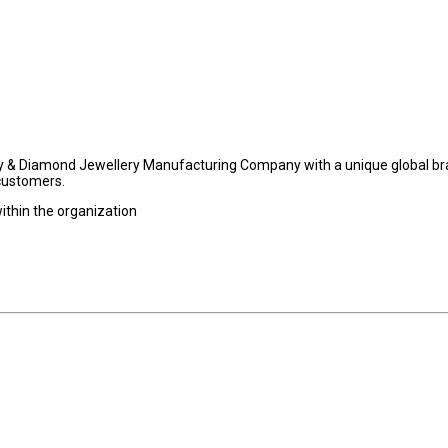
ply & Diamond Jewellery Manufacturing Company with a unique global b
 customers.
ithin the organization