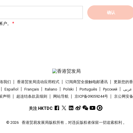
确认
帐户。
络我们
香港贸发局流动应用程式
订阅商贸全接触电邮通讯
更新您的
Español
Français
Italiano
Polski
Português
Pусский
عربى
策声明
超连结条款及细则
网站导航
京ICP备09059244号
京公网安备 1
关注 HKTDC
© 2026
香港贸易发展局版权所有，对违反版权者保留一切追索权利 。