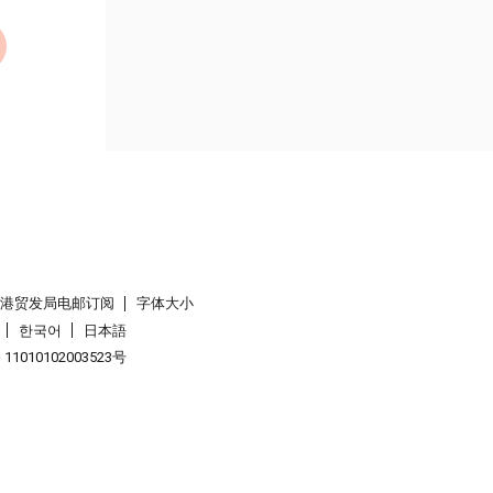
香港贸发局电邮订阅
字体大小
한국어
日本語
1010102003523号