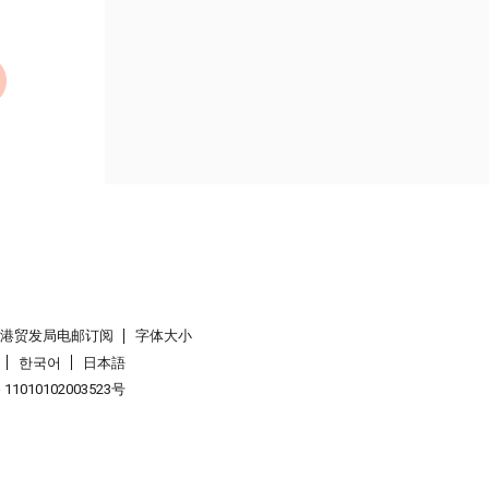
香港贸发局电邮订阅
字体大小
한국어
日本語
1010102003523号