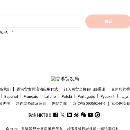
确认
帐户。
络我们
香港贸发局流动应用程式
订阅商贸全接触电邮通讯
更新您的
Español
Français
Italiano
Polski
Português
Pусский
عربى
策声明
超连结条款及细则
网站导航
京ICP备09059244号
京公网安备 1
关注 HKTDC
© 2026
香港贸易发展局版权所有，对违反版权者保留一切追索权利 。