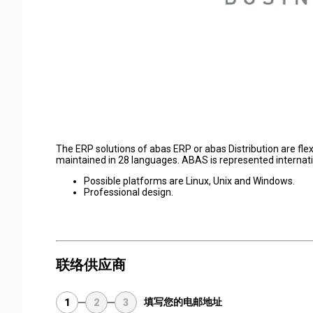
The ERP solutions of abas ERP or abas Distribution are flex
maintained in 28 languages. ABAS is represented internatio
Possible platforms are Linux, Unix and Windows.
Professional design.
联络供应商
填写您的电邮地址
1
2
3