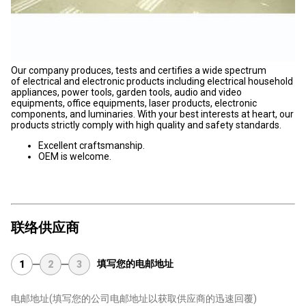
Our company produces, tests and certifies a wide spectrum
of electrical and electronic products including electrical household
appliances, power tools, garden tools, audio and video
equipments, office equipments, laser products, electronic
components, and luminaries. With your best interests at heart, our
products strictly comply with high quality and safety standards.
Excellent craftsmanship.
OEM is welcome.
联络供应商
填写您的电邮地址
1
2
3
电邮地址
(填写您的公司电邮地址以获取供应商的迅速回覆)