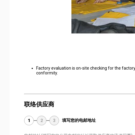
Factory evaluation is on-site checking for the fact
conformity.
联络供应商
填写您的电邮地址
1
2
3