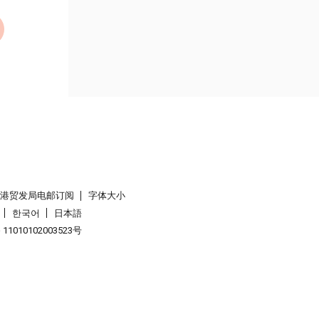
香港贸发局电邮订阅
字体大小
한국어
日本語
1010102003523号