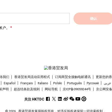
确认
帐户。
络我们
香港贸发局流动应用程式
订阅商贸全接触电邮通讯
更新您的
Español
Français
Italiano
Polski
Português
Pусский
عربى
策声明
超连结条款及细则
网站导航
京ICP备09059244号
京公网安备 1
关注 HKTDC
© 2026
香港贸易发展局版权所有，对违反版权者保留一切追索权利 。