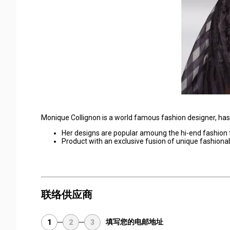
Monique Collignon is a world famous fashion designer, has 
Her designs are popular amoung the hi-end fashion
Product with an exclusive fusion of unique fashionab
联络供应商
填写您的电邮地址
1
2
3