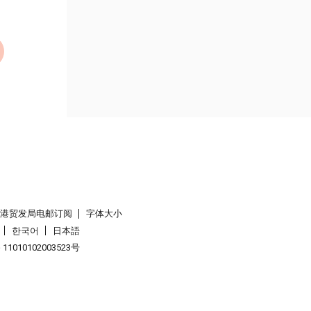
香港贸发局电邮订阅
字体大小
한국어
日本語
1010102003523号