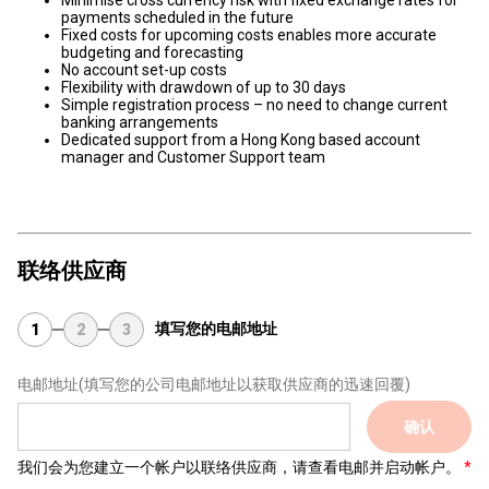
Minimise cross currency risk with fixed exchange rates for
payments scheduled in the future
Fixed costs for upcoming costs enables more accurate
budgeting and forecasting
No account set-up costs
Flexibility with drawdown of up to 30 days
Simple registration process – no need to change current
banking arrangements
Dedicated support from a Hong Kong based account
manager and Customer Support team
联络供应商
填写您的电邮地址
1
2
3
电邮地址
(填写您的公司电邮地址以获取供应商的迅速回覆)
确认
我们会为您建立一个帐户以联络供应商，请查看电邮并启动帐户。