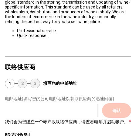
global standard in the storing, transmission and updating of wine-
specific information. This standard can be used by all retailers,
wholesalers, distributors and producers of wine globally. We are
the leaders of ecommerce in the wine industry, continually
refining the perfect way for you to sell wine online.
Professional service.
Quick response.
联络供应商
填写您的电邮地址
1
2
3
电邮地址
(填写您的公司电邮地址以获取供应商的迅速回覆)
确认
我们会为您建立一个帐户以联络供应商，请查看电邮并启动帐户。