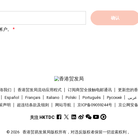
确认
帐户。
络我们
香港贸发局流动应用程式
订阅商贸全接触电邮通讯
更新您的
Español
Français
Italiano
Polski
Português
Pусский
عربى
策声明
超连结条款及细则
网站导航
京ICP备09059244号
京公网安备 1
关注 HKTDC
© 2026
香港贸易发展局版权所有，对违反版权者保留一切追索权利 。