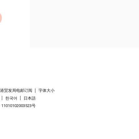
香港贸发局电邮订阅
字体大小
한국어
日本語
1010102003523号