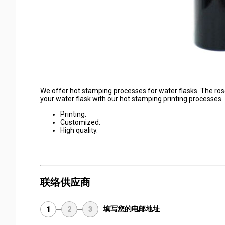
We offer hot stamping processes for water flasks. The rose 
your water flask with our hot stamping printing processes.
Printing.
Customized.
High quality.
联络供应商
填写您的电邮地址
1
2
3