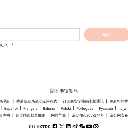
确认
帐户。
络我们
香港贸发局流动应用程式
订阅商贸全接触电邮通讯
更新您的
Español
Français
Italiano
Polski
Português
Pусский
عربى
策声明
超连结条款及细则
网站导航
京ICP备09059244号
京公网安备 1
关注 HKTDC