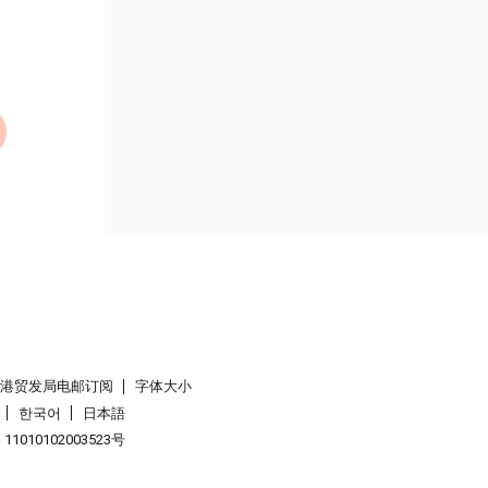
香港贸发局电邮订阅
字体大小
한국어
日本語
1010102003523号