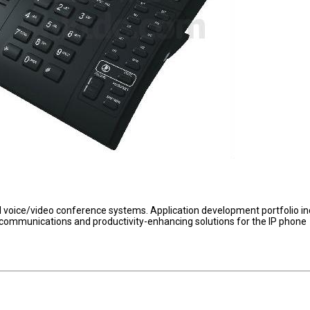
d voice/video conference systems. Application development portfolio i
r communications and productivity-enhancing solutions for the IP phone