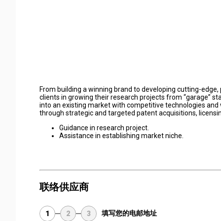
From building a winning brand to developing cutting-edge
clients in growing their research projects from “garage” st
into an existing market with competitive technologies and 
through strategic and targeted patent acquisitions, licens
Guidance in research project.
Assistance in establishing market niche.
联络供应商
填写您的电邮地址
1
2
3