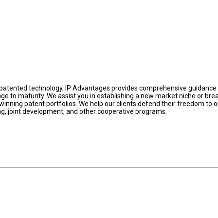
, patented technology, IP Advantages provides comprehensive guidance 
age to maturity. We assist you in establishing a new market niche or bre
winning patent portfolios. We help our clients defend their freedom to 
ing, joint development, and other cooperative programs.