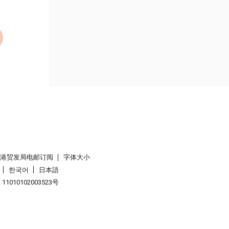
香港贸发局电邮订阅
字体大小
한국어
日本語
1010102003523号