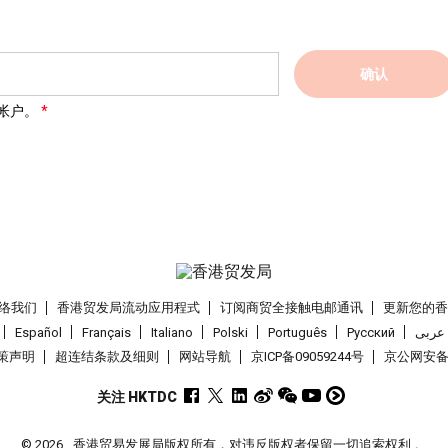
确认
帐户。
络我们
香港贸发局流动应用程式
订阅商贸全接触电邮通讯
更新您的
Español
Français
Italiano
Polski
Português
Pусский
عربى
策声明
超连结条款及细则
网站导航
京ICP备09059244号
京公网安备 1
关注 HKTDC
© 2026
香港贸易发展局版权所有，对违反版权者保留一切追索权利 。