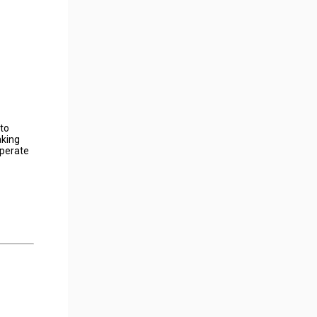
to
aking
operate