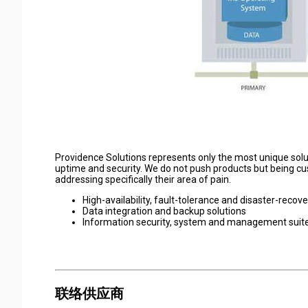
Providence Solutions represents only the most unique solut
uptime and security. We do not push products but being c
addressing specifically their area of pain.
High-availability, fault-tolerance and disaster-recove
Data integration and backup solutions
Information security, system and management suit
联络供应商