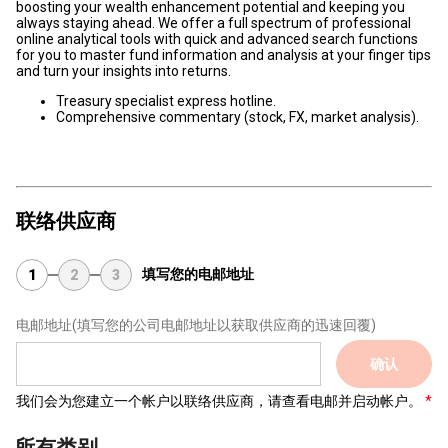
boosting your wealth enhancement potential and keeping you
always staying ahead. We offer a full spectrum of professional
online analytical tools with quick and advanced search functions
for you to master fund information and analysis at your finger tips
and turn your insights into returns.
Treasury specialist express hotline.
Comprehensive commentary (stock, FX, market analysis).
联络供应商
填写您的电邮地址
1
2
3
电邮地址
(填写您的公司电邮地址以获取供应商的迅速回覆)
确认
我们会为您建立一个帐户以联络供应商，请查看电邮并启动帐户。