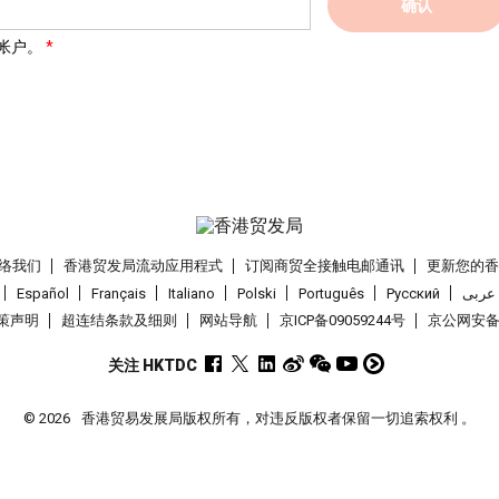
确认
帐户。
络我们
香港贸发局流动应用程式
订阅商贸全接触电邮通讯
更新您的
Español
Français
Italiano
Polski
Português
Pусский
عربى
策声明
超连结条款及细则
网站导航
京ICP备09059244号
京公网安备 1
关注 HKTDC
© 2026
香港贸易发展局版权所有，对违反版权者保留一切追索权利 。