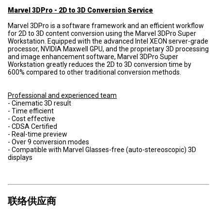
Marvel 3DPro - 2D to 3D Conversion Service
Marvel 3DPro is a software framework and an efficient workflow
for 2D to 3D content conversion using the Marvel 3DPro Super
Workstation. Equipped with the advanced Intel XEON server-grade
processor, NVIDIA Maxwell GPU, and the proprietary 3D processing
and image enhancement software, Marvel 3DPro Super
Workstation greatly reduces the 2D to 3D conversion time by
600% compared to other traditional conversion methods.
Professional and experienced team
- Cinematic 3D result
- Time efficient
- Cost effective
- CDSA Certified
- Real-time preview
- Over 9 conversion modes
- Compatible with Marvel Glasses-free (auto-stereoscopic) 3D
displays
联络供应商