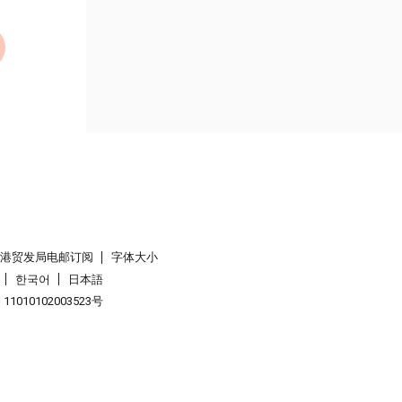
香港贸发局电邮订阅
字体大小
한국어
日本語
1010102003523号