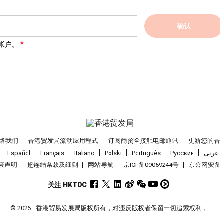
确认
帐户。
络我们
香港贸发局流动应用程式
订阅商贸全接触电邮通讯
更新您的
Español
Français
Italiano
Polski
Português
Pусский
عربى
策声明
超连结条款及细则
网站导航
京ICP备09059244号
京公网安备 1
关注 HKTDC
© 2026
香港贸易发展局版权所有，对违反版权者保留一切追索权利 。