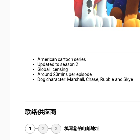
American cartoon series
Updated to season 2
Global licensing
Around 20mins per episode
Dog character: Marshall, Chase, Rubble and Skye
联络供应商
填写您的电邮地址
1
2
3