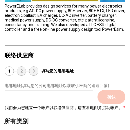
PowerELab provides design services for many power electronics
products, e.g.AC-DC power supply, 80+ server, 80+ ATX, LED driver,
electronic ballast, EV charger, DC-AC inverter, battery charger,
medical power supply, DC-DC converter, etc. patent licensing,
consultancy and training. We also developed a LLC +SR digital
controller and a free on-line power supply design tool PowerEsim.
联络供应商
填写您的电邮地址
1
2
3
电邮地址
(填写您的公司电邮地址以获取供应商的迅速回覆)
确认
我们会为您建立一个帐户以联络供应商，请查看电邮并启动帐户。
所有类别