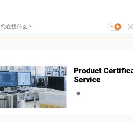
AI
Product Certific
Service