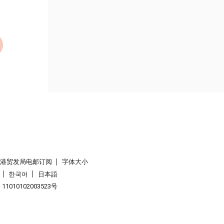
香港贸发局电邮订阅
字体大小
한국어
日本語
1010102003523号