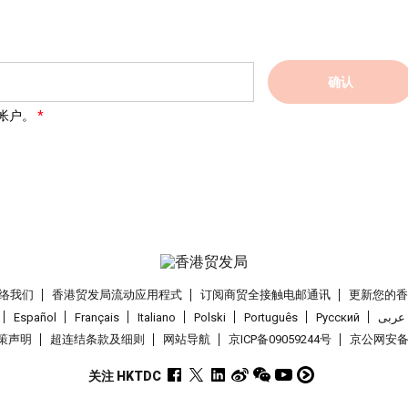
确认
帐户。
络我们
香港贸发局流动应用程式
订阅商贸全接触电邮通讯
更新您的
Español
Français
Italiano
Polski
Português
Pусский
عربى
策声明
超连结条款及细则
网站导航
京ICP备09059244号
京公网安备 1
关注 HKTDC