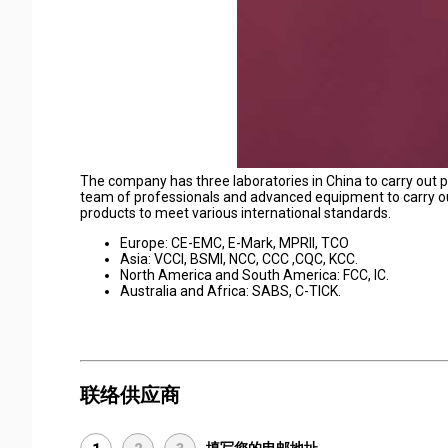
The company has three laboratories in China to carry out p
team of professionals and advanced equipment to carry ou
products to meet various international standards.
Europe: CE-EMC, E-Mark, MPRII, TCO
Asia: VCCI, BSMI, NCC, CCC ,CQC, KCC.
North America and South America: FCC, IC.
Australia and Africa: SABS, C-TICK.
联络供应商