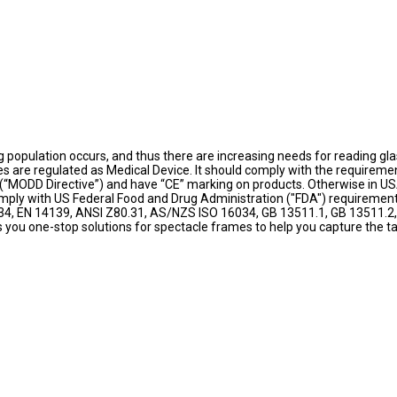
population occurs, and thus there are increasing needs for reading gla
s are regulated as Medical Device. It should comply with the requireme
 (“MODD Directive”) and have “CE” marking on products. Otherwise in USA
mply with US Federal Food and Drug Administration ("FDA") requiremen
034, EN 14139, ANSI Z80.31, AS/NZS ISO 16034, GB 13511.1, GB 13511.2,
s you one-stop solutions for spectacle frames to help you capture the t