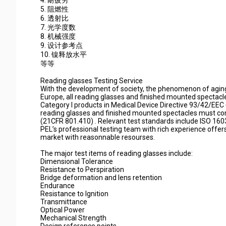
4. 耐疲劳
5. 阻燃性
6. 透射比
7. 光学度数
8. 机械强度
9. 设计参考点
10. 镍释放水平
等等
Reading glasses Testing Service
With the development of society, the phenomenon of aging 
Europe, all reading glasses and finished mounted spectacle
Category I products in Medical Device Directive 93/42/EEC
reading glasses and finished mounted spectacles must co
(21CFR 801.410) . Relevant test standards include ISO 16
PEL’s professional testing team with rich experience offer
market with reasonnable resourses.
The major test items of reading glasses include:
Dimensional Tolerance
Resistance to Perspiration
Bridge deformation and lens retention
Endurance
Resistance to Ignition
Transmittance
Optical Power
Mechanical Strength