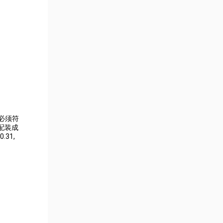
必须符
配装成
.31,