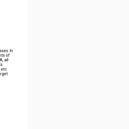
sses. In
nts of
, all
ts
 etc.
arget