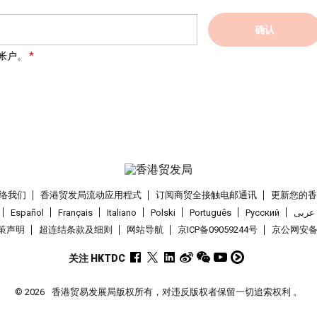
确认
帐户。
络我们
香港贸发局流动应用程式
订阅商贸全接触电邮通讯
更新您的
Español
Français
Italiano
Polski
Português
Pусский
عربى
策声明
超连结条款及细则
网站导航
京ICP备09059244号
京公网安备 1
关注 HKTDC
© 2026
香港贸易发展局版权所有，对违反版权者保留一切追索权利 。