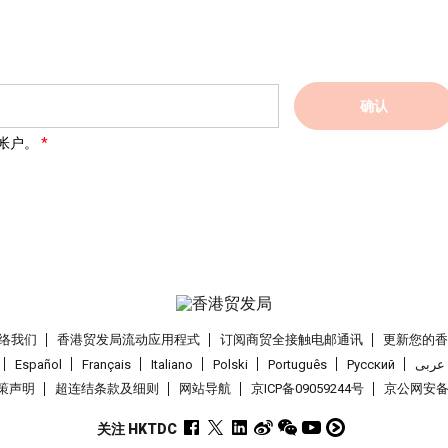
确认
帐户。
络我们
香港贸发局流动应用程式
订阅商贸全接触电邮通讯
更新您的
Español
Français
Italiano
Polski
Português
Pусский
عربى
策声明
超连结条款及细则
网站导航
京ICP备09059244号
京公网安备 1
关注 HKTDC