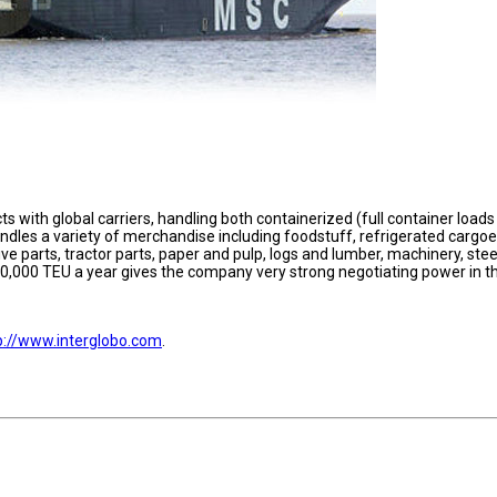
s with global carriers, handling both containerized (full container load
ndles a variety of merchandise including foodstuff, refrigerated cargoe
ve parts, tractor parts, paper and pulp, logs and lumber, machinery, stee
150,000 TEU a year gives the company very strong negotiating power in t
p://www.interglobo.com
.