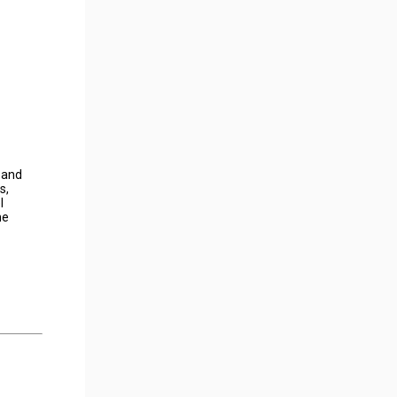
s and
s,
l
he