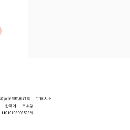
香港贸发局电邮订阅
字体大小
한국어
日本語
1010102003523号