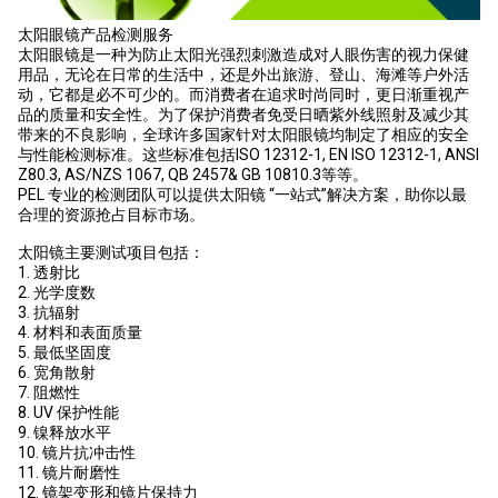
太阳眼镜产品检测服务
太阳眼镜是一种为防止太阳光强烈刺激造成对人眼伤害的视力保健
用品，无论在日常的生活中，还是外出旅游、登山、海滩等户外活
动，它都是必不可少的。而消费者在追求时尚同时，更日渐重视产
品的质量和安全性。为了保护消费者免受日晒紫外线照射及减少其
带来的不良影响，全球许多国家针对太阳眼镜均制定了相应的安全
与性能检测标准。这些标准包括ISO 12312-1, EN ISO 12312-1, ANSI
Z80.3, AS/NZS 1067, QB 2457& GB 10810.3等等。
PEL 专业的检测团队可以提供太阳镜 “一站式”解决方案，助你以最
合理的资源抢占目标市场。
太阳镜主要测试项目包括：
1. 透射比
2. 光学度数
3. 抗辐射
4. 材料和表面质量
5. 最低坚固度
6. 宽角散射
7. 阻燃性
8. UV 保护性能
9. 镍释放水平
10. 镜片抗冲击性
11. 镜片耐磨性
12. 镜架变形和镜片保持力