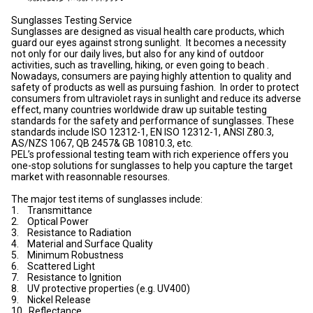
Sunglasses Testing Service
Sunglasses are designed as visual health care products, which
guard our eyes against strong sunlight. It becomes a necessity
not only for our daily lives, but also for any kind of outdoor
activities, such as travelling, hiking, or even going to beach .
Nowadays, consumers are paying highly attention to quality and
safety of products as well as pursuing fashion. In order to protect
consumers from ultraviolet rays in sunlight and reduce its adverse
effect, many countries worldwide draw up suitable testing
standards for the safety and performance of sunglasses. These
standards include ISO 12312-1, EN ISO 12312-1, ANSI Z80.3,
AS/NZS 1067, QB 2457& GB 10810.3, etc.
PEL’s professional testing team with rich experience offers you
one-stop solutions for sunglasses to help you capture the target
market with reasonnable resourses.
The major test items of sunglasses include:
1. Transmittance
2. Optical Power
3. Resistance to Radiation
4. Material and Surface Quality
5. Minimum Robustness
6. Scattered Light
7. Resistance to Ignition
8. UV protective properties (e.g. UV400)
9. Nickel Release
10. Reflectance