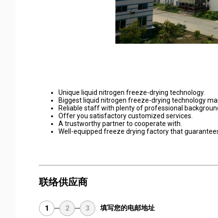
Unique liquid nitrogen freeze-drying technology.
Biggest liquid nitrogen freeze-drying technology ma
Reliable staff with plenty of professional backgroun
Offer you satisfactory customized services.
A trustworthy partner to cooperate with.
Well-equipped freeze drying factory that guarantees 
联络供应商
填写您的电邮地址
1
2
3