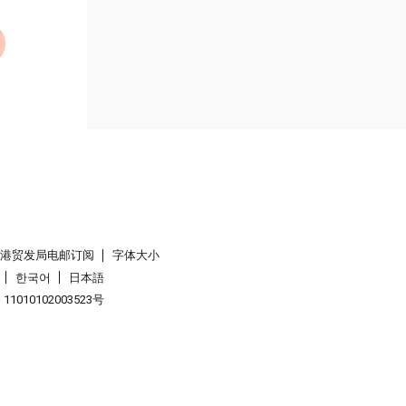
香港贸发局电邮订阅
字体大小
한국어
日本語
1010102003523号