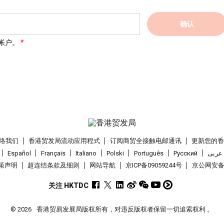
确认
帐户。
络我们
香港贸发局流动应用程式
订阅商贸全接触电邮通讯
更新您的
Español
Français
Italiano
Polski
Português
Pусский
عربى
策声明
超连结条款及细则
网站导航
京ICP备09059244号
京公网安备 1
关注 HKTDC
© 2026
香港贸易发展局版权所有，对违反版权者保留一切追索权利 。