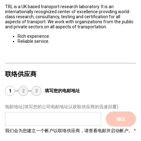
TRL is a UK based transport research laboratory. It is an
internationally recognized center of excellence providing world-
class research, consultancy, testing and certification for all
aspects of transport. We work with organizations from the public
and private sectors on all aspects of transportation.
Rich experience.
Reliable service.
联络供应商
填写您的电邮地址
1
2
3
电邮地址
(填写您的公司电邮地址以获取供应商的迅速回覆)
确认
我们会为您建立一个帐户以联络供应商，请查看电邮并启动帐户。