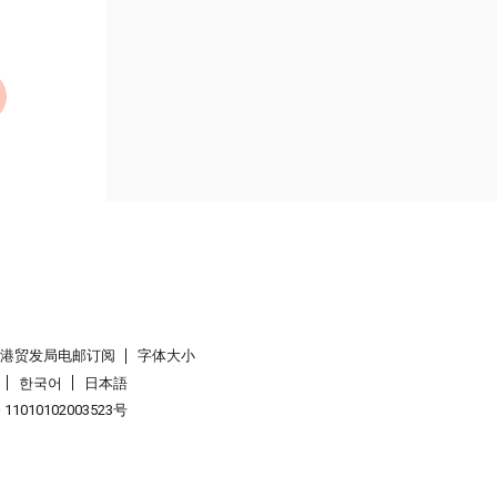
香港贸发局电邮订阅
字体大小
한국어
日本語
1010102003523号