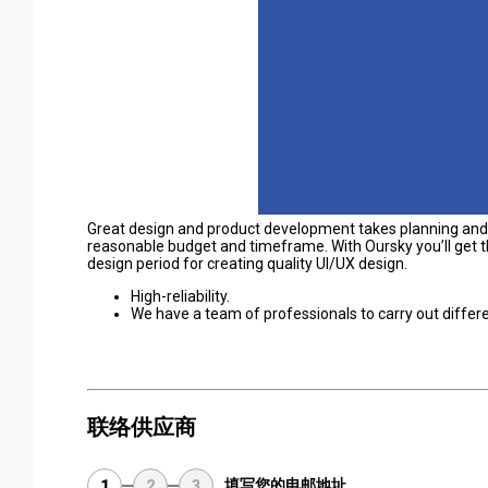
Great design and product development takes planning and
reasonable budget and timeframe. With Oursky you’ll get t
design period for creating quality UI/UX design.
High-reliability.
We have a team of professionals to carry out differ
联络供应商
填写您的电邮地址
1
2
3