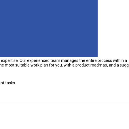
 expertise. Our experienced team manages the entire process within a
he most suitable work plan for you, with a product roadmap, and a sug
ent tasks.