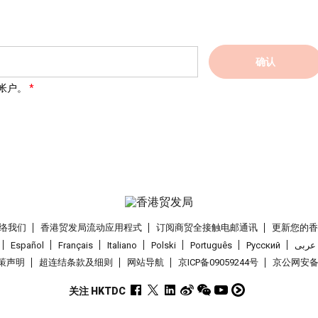
确认
帐户。
络我们
香港贸发局流动应用程式
订阅商贸全接触电邮通讯
更新您的
Español
Français
Italiano
Polski
Português
Pусский
عربى
策声明
超连结条款及细则
网站导航
京ICP备09059244号
京公网安备 1
关注 HKTDC