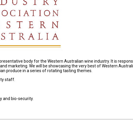
resentative body for the Western Australian wine industry. It is respons
nd marketing. We will be showcasing the very best of Western Austral
n produce in a series of rotating tasting themes.
y staff.
y and bio-security.