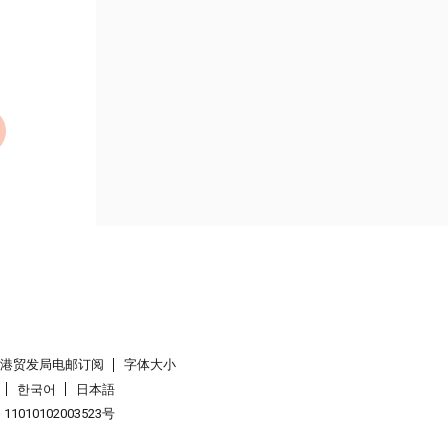
香港贸发局电邮订阅
字体大小
한국어
日本語
1010102003523号