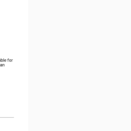
ible for
ian