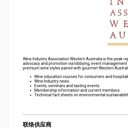
Wine Industry Association Western Australia is the peak rep
advocacy and promotion via lobbying, event management a
premium wine styles paired with gourmet Western Australia
Wine education courses for consumers and hospitalit
Wine Industry news.
Events, seminars and tasting events.
Membership information and current members.
Technical fact sheets on environmental sustainabilit
联络供应商