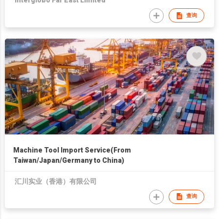
Interglobo Far East Limited
查询
Machine Tool Import Service(From
Taiwan/Japan/Germany to China)
汇川实业（香港）有限公司
查询