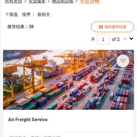
空运货物
所有类別
专业服务
物流和运输
筛选
排序 ：
最相关
搜寻结果：38
储存搜寻结果
P.
of 2
Air Freight Service