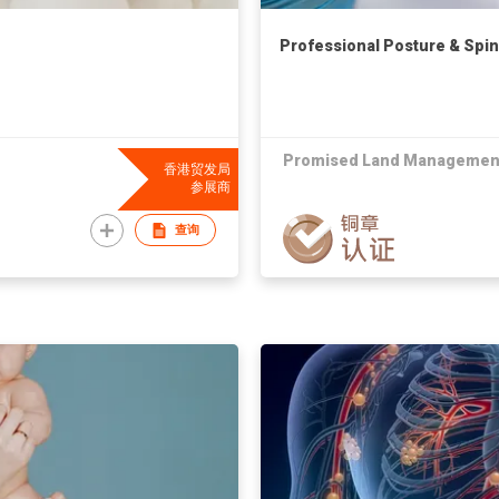
Professional Posture & Spin
Promised Land Management
香港贸发局
参展商
查询