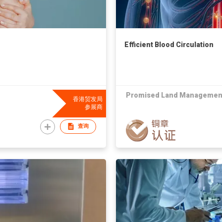
Efficient Blood Circulation
Promised Land Management
香港贸发局
参展商
查询