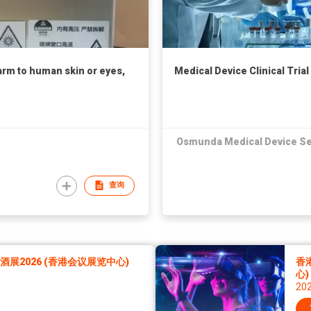
arm to human skin or eyes,
Medical Device Clinical Trial
Osmunda Medical Device Se
查询
展2026 (香港会议展览中心)
香
心)
20