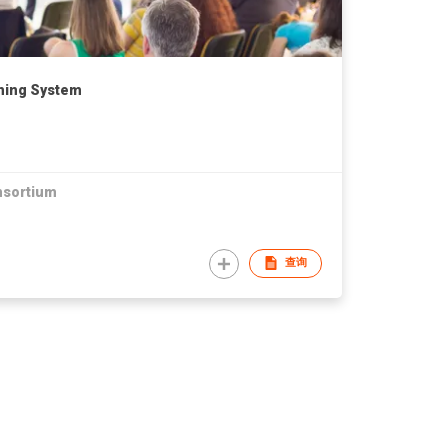
ning System
nsortium
查询