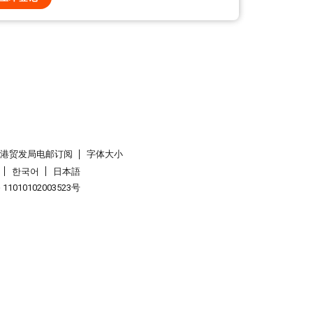
香港贸发局电邮订阅
字体大小
한국어
日本語
1010102003523号