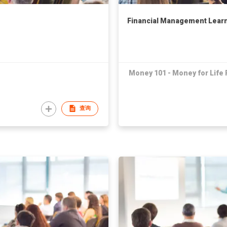
Financial Management Lear
Money 101 - Money for Life P
查询