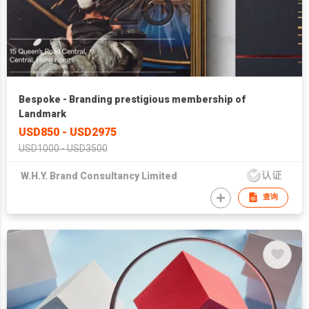
Bespoke - Branding prestigious membership of
Landmark
USD850 - USD2975
USD1000 - USD3500
W.H.Y. Brand Consultancy Limited
查询