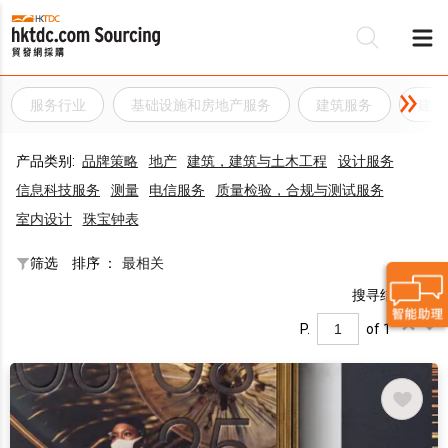
服务行业
基础设施和房地产服务
建筑服务
建筑
产品类别:
品牌策略
地产
建筑，建筑与土木工程
设计服务
信息科技服务
测量
电信服务
质量检验，合规与测试服务
室内设计
珠宝钟表
筛选
排序 ：
最相关
搜寻结果：20
P.
of 1