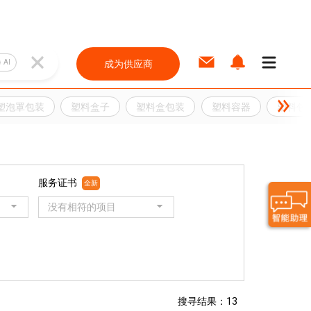
AI
成为供应商
塑泡罩包装
塑料盒子
塑料盒包装
塑料容器
塑料包
服务证书
全新
没有相符的项目
搜寻结果：13