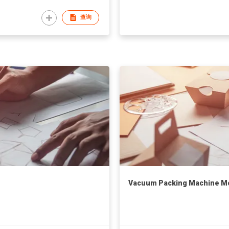
查询
Vacuum Packing Machine M