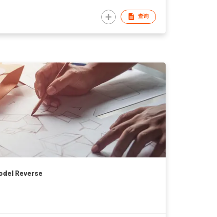
查询
odel Reverse