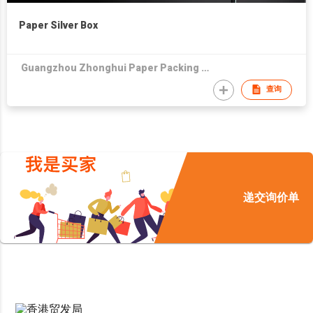
Paper Silver Box
Guangzhou Zhonghui Paper Packing Ltd Co
查询
递交询价单