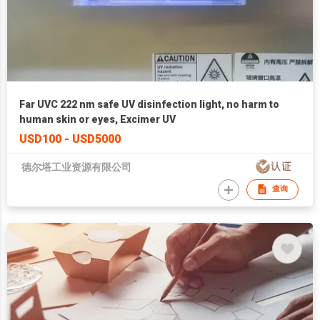
Far UVC 222 nm safe UV disinfection light, no harm to
human skin or eyes, Excimer UV
USD100 - USD5000
德尔塔工业资源有限公司
查询