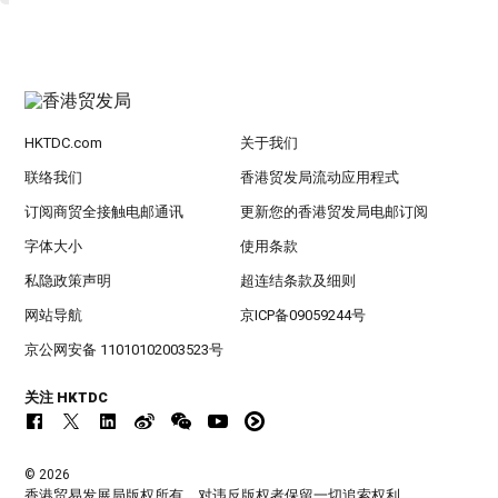
HKTDC.com
关于我们
联络我们
香港贸发局流动应用程式
订阅商贸全接触电邮通讯
更新您的香港贸发局电邮订阅
字体大小
使用条款
私隐政策声明
超连结条款及细则
网站导航
京ICP备09059244号
京公网安备 11010102003523号
关注 HKTDC
© 2026
香港贸易发展局版权所有，对违反版权者保留一切追索权利 。