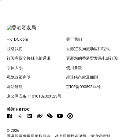
HKTDC.com
关于我们
联络我们
香港贸发局流动应用程式
订阅商贸全接触电邮通讯
更新您的香港贸发局电邮订阅
字体大小
使用条款
私隐政策声明
超连结条款及细则
网站导航
京ICP备09059244号
京公网安备 11010102003523号
关注 HKTDC
© 2026
香港贸易发展局版权所有，对违反版权者保留一切追索权利 。