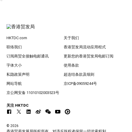
HKTDC.com
关于我们
联络我们
香港贸发局流动应用程式
订阅商贸全接触电邮通讯
更新您的香港贸发局电邮订阅
字体大小
使用条款
私隐政策声明
超连结条款及细则
网站导航
京ICP备09059244号
京公网安备 11010102003523号
关注 HKTDC
© 2026
香港贸易发展局版权所有，对违反版权者保留一切追索权利 。